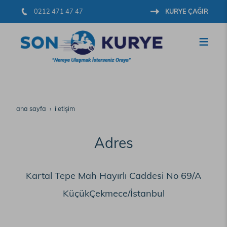
0212 471 47 47
KURYE ÇAĞIR
ana sayfa
i̇leti̇şi̇m
Adres
Kartal Tepe Mah Hayırlı Caddesi No 69/A
KüçükÇekmece/İstanbul