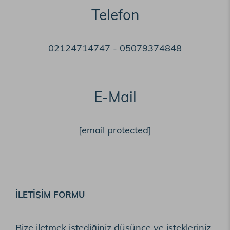
Telefon
02124714747
-
05079374848
E-Mail
[email protected]
İLETİŞİM FORMU
Bize iletmek istediğiniz düşünce ve istekleriniz