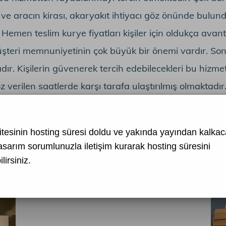
 ve aracın kirası, akaryakıt ihtiyacı göz önünde bul
 Hemen teslim kurye fiyatları kişiler için oldukça avant
şteri memnuniyetinin çok büyük bir önemi vardır. So
ır. Kişilerin güvenerek tercih edebilecekleri bu hizm
z verilen saatlerde karşı tarafa ulaştırılmış olmaktadır
dir.
https://www.sonkurye.com/moto-kurye-hizmeti
tesinin hosting süresi doldu ve yakında yayından kalkaca
asarım
sorumlunuzla iletişim kurarak hosting süresini
lirsiniz.