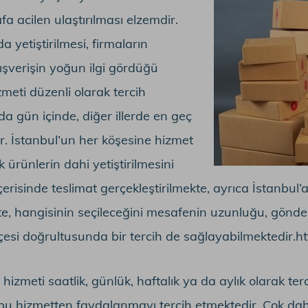
fa acilen ulaştırılması elzemdir.
 yetiştirilmesi, firmaların
ışverişin yoğun ilgi gördüğü
eti düzenli olarak tercih
da gün içinde, diğer illerde en geç
r. İstanbul’un her köşesine hizmet
k ürünlerin dahi yetiştirilmesini
çerisinde teslimat gerçekleştirilmekte, ayrıca İstanbul’
tte, hangisinin seçileceğini mesafenin uzunluğu, gönd
çesi doğrultusunda bir tercih de sağlayabilmektedir.
h
meti saatlik, günlük, haftalık ya da aylık olarak tercih
 bu hizmetten faydalanmayı tercih etmektedir. Çok daha