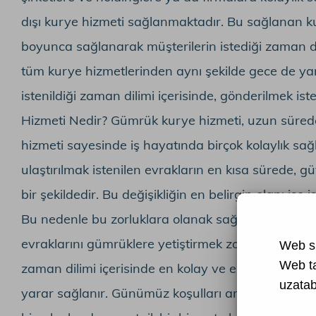
dışı kurye hizmeti sağlanmaktadır. Bu sağlanan ku
boyunca sağlanarak müşterilerin istediği zaman 
tüm kurye hizmetlerinden aynı şekilde gece de ya
istenildiği zaman dilimi içerisinde, gönderilmek 
Hizmeti Nedir? Gümrük kurye hizmeti, uzun süreden
hizmeti sayesinde iş hayatında birçok kolaylık s
ulaştırılmak istenilen evrakların en kısa sürede, 
bir şekildedir. Bu değişikliğin en belirgin olanı is
Bu nedenle bu zorluklara olanak sağlamamak ve kolay
evraklarını gümrüklere yetiştirmek zorunda olmakt
Web si
Web t
zaman dilimi içerisinde en kolay ve en hızlı bir şe
uzatabi
yarar sağlanır. Günümüz koşulları artık daha hızlı