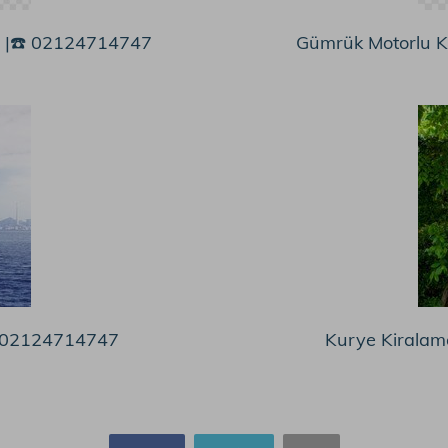
e |☎️ 02124714747
Gümrük Motorlu K
️ 02124714747
Kurye Kiralam