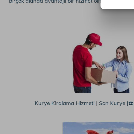
birçok alanda avantajlı bir hizmet olma özelliğinde
Kurye Kiralama Hizmeti | Son Kurye |