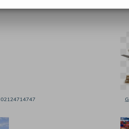
dir.
☎️ 02124714747
G