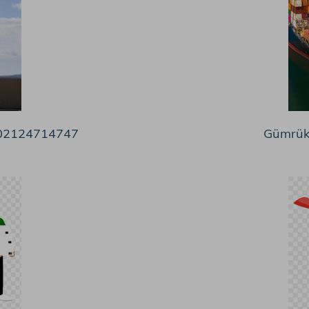
️ 02124714747
Gümrük 