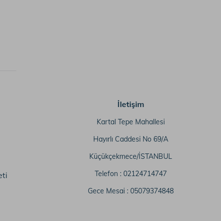
İletişim
Kartal Tepe Mahallesi
Hayırlı Caddesi No 69/A
Küçükçekmece/İSTANBUL
Telefon :
02124714747
ti
Gece Mesai :
05079374848