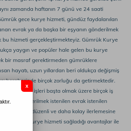
l aynı zamanda haftanın 7 günü ve 24 saati
Gümrük gece kurye hizmeti, gündüz faydalanılan
lanan evrak ya da başka bir eşyanın gönderilmek
ak bu hizmeti gerçekleştirmekteyiz. Gümrük Kurye
ldukça yaygın ve popüler hale gelen bu kurye
 ek bir masraf gerektirmeden gümrüklere
İnsan hayatı, uzun yıllardan beri oldukça değişmiş
lması beraberinde birçok zorluğu da getirmektedir.
at ve ihracat işleri başta olmak üzere birçok iş
esinde gönderilmek istenilen evrak istenilen
ktır.
e işlerin daha düzenli ve daha kolay ilerlemesine
için gümrük kurye hizmeti sağladığı avantajlar ile