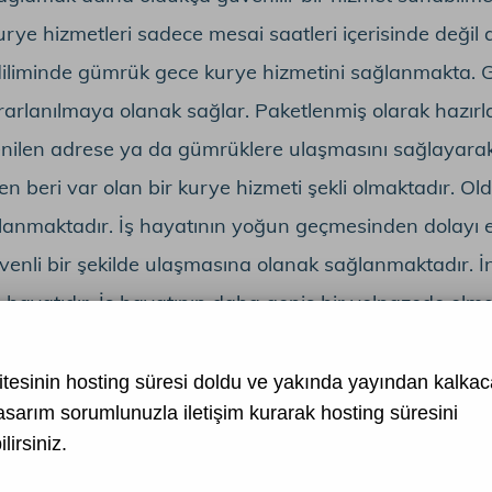
rye hizmetleri sadece mesai saatleri içerisinde deği
diliminde gümrük gece kurye hizmetini sağlanmakta. 
rarlanılmaya olanak sağlar. Paketlenmiş olarak hazır
istenilen adrese ya da gümrüklere ulaşmasını sağlayar
 beri var olan bir kurye hizmeti şekli olmaktadır. O
ağlanmaktadır. İş hayatının yoğun geçmesinden dolayı
güvenli bir şekilde ulaşmasına olanak sağlanmaktadır. 
e iş hayatıdır. İş hayatının daha geniş bir yelpazede o
lık sağlamak adına şirketler, gerçekleştirildiği ithal
adırlar. Bu nedenle gümrük kurye hizmeti olanağı say
tesinin hosting süresi doldu ve yakında yayından kalkaca
asarım
sorumlunuzla iletişim kurarak hosting süresini
kilde gümrüklere ulaştırılmaktadır. Bu olanak sayesind
lirsiniz.
 gerçekleşen işleyişleri tercih etmemize neden olduğu 